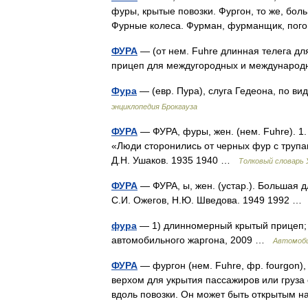
фуры, крытые повозки. Фургон, то же, бол
Фурные колеса. Фурман, фурманщик, пог
ФУРА
— (от нем. Fuhre длинная телега дл
прицеп для междугородных и междунаро
Фура
— (евр. Пура), слуга Гедеона, по в
энциклопедия Брокгауза
ФУРА
— ФУРА, фуры, жен. (нем. Fuhre). 1
«Люди сторонились от черных фур с трупам
Д.Н. Ушаков. 1935 1940 …
Толковый словарь
ФУРА
— ФУРА, ы, жен. (устар.). Большая 
С.И. Ожегов, Н.Ю. Шведова. 1949 1992 
фура
— 1) длинномерный крытый прицеп; г
автомобильного жаргона, 2009 …
Автомоби
ФУРА
— фургон (нем. Fuhre, фр. fourgon)
верхом для укрытия пассажиров или груза
вдоль повозки. Он может быть открытым 