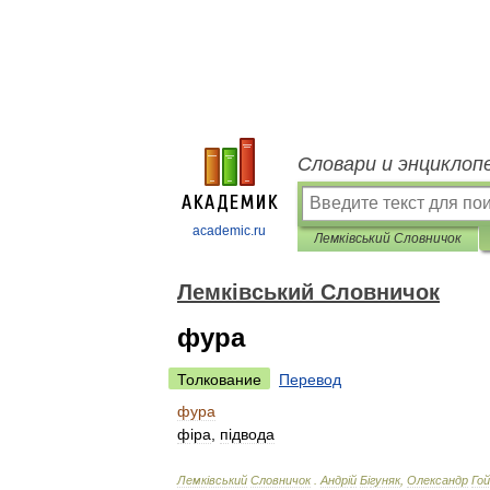
Словари и энциклоп
academic.ru
Лемківський Словничок
Лемківський Словничок
фура
Толкование
Перевод
фура
ф
і
ра
,
п
і
двода
Лемк
і
вський
Словничок
.
Андр
і
й
Б
і
гуняк
,
Олександр
Гой