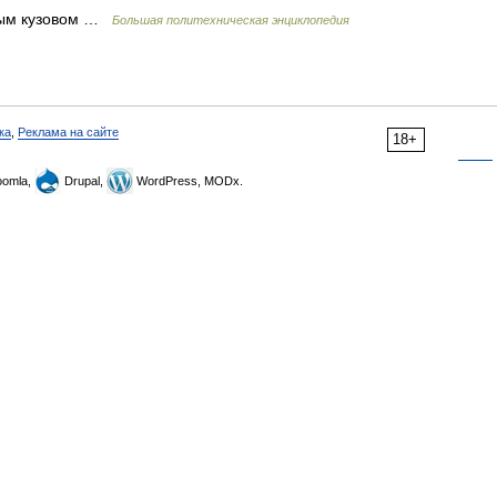
тым кузовом …
Большая политехническая энциклопедия
ка
,
Реклама на сайте
18+
omla,
Drupal,
WordPress, MODx.