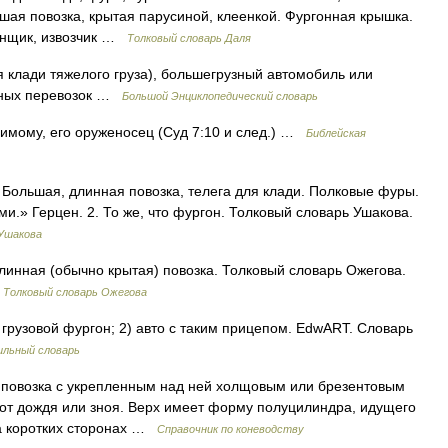
ьшая повозка, крытая парусиной, клеенкой. Фургонная крышка.
онщик, извозчик …
Толковый словарь Даля
я клади тяжелого груза), большегрузный автомобиль или
дных перевозок …
Большой Энциклопедический словарь
идимому, его оруженосец (Суд 7:10 и след.) …
Библейская
. Большая, длинная повозка, телега для клади. Полковые фуры.
и.» Герцен. 2. То же, что фургон. Толковый словарь Ушакова.
 Ушакова
длинная (обычно крытая) повозка. Толковый словарь Ожегова.
…
Толковый словарь Ожегова
рузовой фургон; 2) авто с таким прицепом. EdwART. Словарь
льный словарь
, повозка с укрепленным над ней холщовым или брезентовым
 от дождя или зноя. Верх имеет форму полуцилиндра, идущего
на коротких сторонах …
Справочник по коневодству