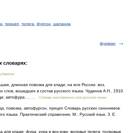
ка
,
прицеп
,
телега
,
фургон
,
шаланда
фурман
х словарях:
 ударение
ьшая, длинная повозка для клади; на юге России: воз,
слов, вошедших в состав русского языка. Чудинов А.Н., 1910.
лади; автофура.… …
Словарь иностранных слов русского языка
а, повозка, автофургон, прицеп Словарь русских синонимов.
о языка. Практический справочник. М.: Русский язык. З. Е.
а для клади; фура, хура и воз южн. воловья телега; полковые