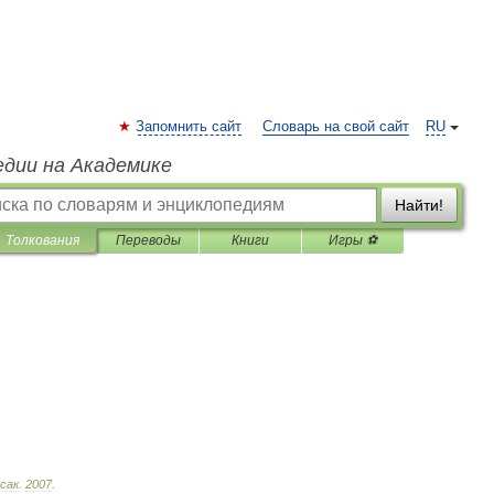
Запомнить сайт
Словарь на свой сайт
RU
едии на Академике
Найти!
Толкования
Переводы
Книги
Игры ⚽
сак
.
2007
.