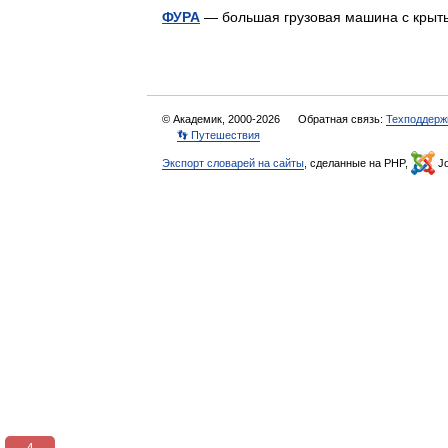
ФУРА
— большая грузовая машина с кры
© Академик, 2000-2026
Обратная связь:
Техподдерж
👣 Путешествия
Экспорт словарей на сайты
, сделанные на PHP,
Jo