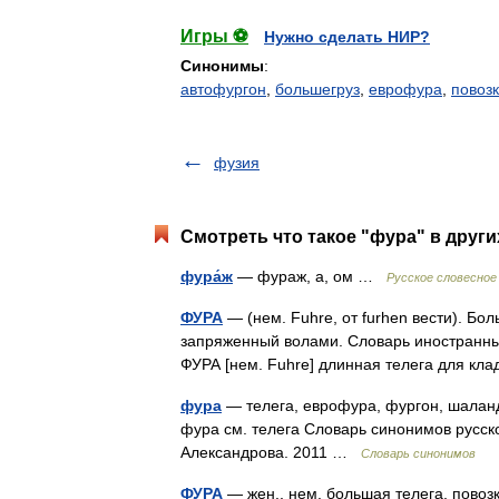
Игры ⚽
Нужно сделать НИР?
Синонимы
:
автофургон
,
большегруз
,
еврофура
,
повоз
фузия
Смотреть что такое "фура" в други
фура́ж
— фураж, а, ом …
Русское словесное
ФУРА
— (нем. Fuhre, от furhen вести). Бол
запряженный волами. Словарь иностранных 
ФУРА [нем. Fuhre] длинная телега для к
фура
— телега, еврофура, фургон, шаланд
фура см. телега Словарь синонимов русског
Александрова. 2011 …
Словарь синонимов
ФУРА
— жен., нем. большая телега, повозк